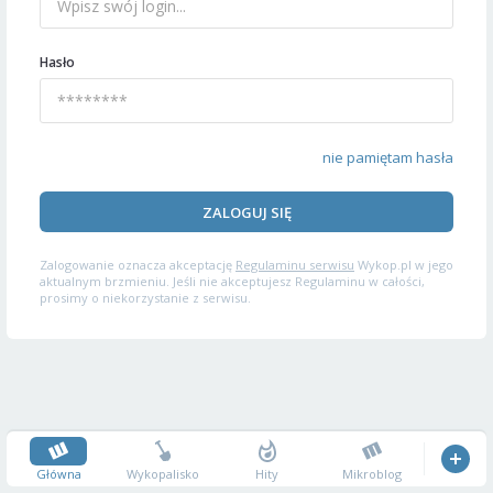
Hasło
nie pamiętam hasła
ZALOGUJ SIĘ
Zalogowanie oznacza akceptację
Regulaminu serwisu
Wykop.pl w jego
aktualnym brzmieniu. Jeśli nie akceptujesz Regulaminu w całości,
prosimy o niekorzystanie z serwisu.
Główna
Wykopalisko
Hity
Mikroblog