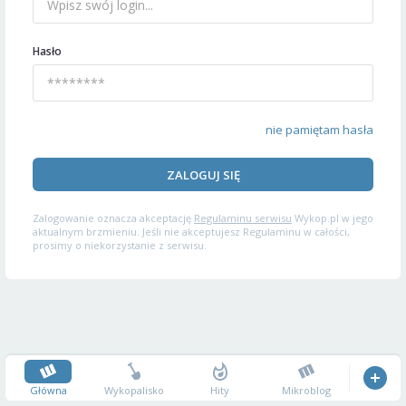
Hasło
nie pamiętam hasła
ZALOGUJ SIĘ
Zalogowanie oznacza akceptację
Regulaminu serwisu
Wykop.pl w jego
aktualnym brzmieniu. Jeśli nie akceptujesz Regulaminu w całości,
prosimy o niekorzystanie z serwisu.
Główna
Wykopalisko
Hity
Mikroblog