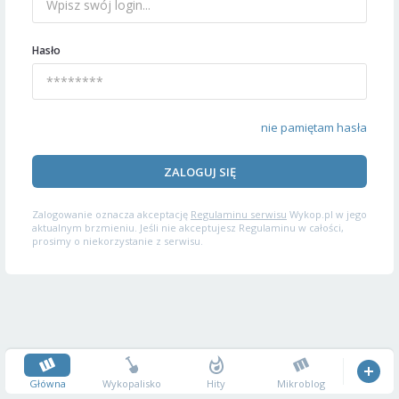
Hasło
nie pamiętam hasła
ZALOGUJ SIĘ
Zalogowanie oznacza akceptację
Regulaminu serwisu
Wykop.pl w jego
aktualnym brzmieniu. Jeśli nie akceptujesz Regulaminu w całości,
prosimy o niekorzystanie z serwisu.
Główna
Wykopalisko
Hity
Mikroblog