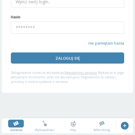
Hasło
nie pamiętam hasła
ZALOGUJ SIĘ
Zalogowanie oznacza akceptację
Regulaminu serwisu
Wykop.pl w jego
aktualnym brzmieniu. Jeśli nie akceptujesz Regulaminu w całości,
prosimy o niekorzystanie z serwisu.
Główna
Wykopalisko
Hity
Mikroblog