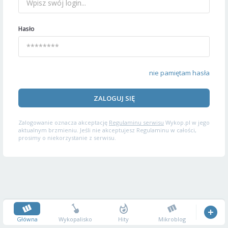
Hasło
nie pamiętam hasła
ZALOGUJ SIĘ
Zalogowanie oznacza akceptację
Regulaminu serwisu
Wykop.pl w jego
aktualnym brzmieniu. Jeśli nie akceptujesz Regulaminu w całości,
prosimy o niekorzystanie z serwisu.
Główna
Wykopalisko
Hity
Mikroblog