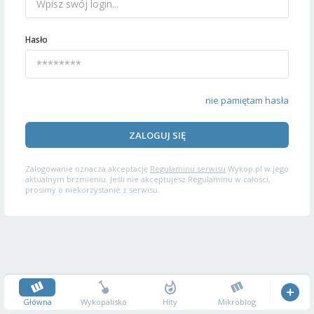
Hasło
nie pamiętam hasła
ZALOGUJ SIĘ
Zalogowanie oznacza akceptację
Regulaminu serwisu
Wykop.pl w jego
aktualnym brzmieniu. Jeśli nie akceptujesz Regulaminu w całości,
prosimy o niekorzystanie z serwisu.
Główna
Wykopalisko
Hity
Mikroblog