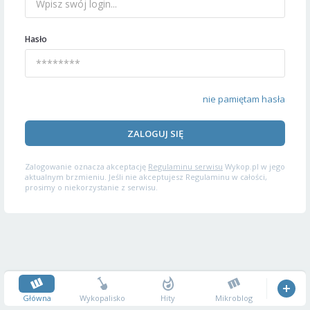
Hasło
nie pamiętam hasła
ZALOGUJ SIĘ
Zalogowanie oznacza akceptację
Regulaminu serwisu
Wykop.pl w jego
aktualnym brzmieniu. Jeśli nie akceptujesz Regulaminu w całości,
prosimy o niekorzystanie z serwisu.
Główna
Wykopalisko
Hity
Mikroblog