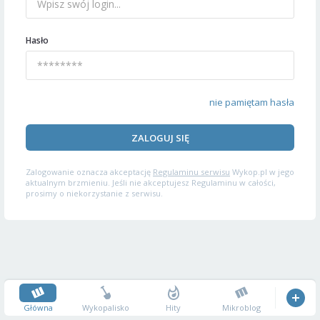
Hasło
nie pamiętam hasła
ZALOGUJ SIĘ
Zalogowanie oznacza akceptację
Regulaminu serwisu
Wykop.pl w jego
aktualnym brzmieniu. Jeśli nie akceptujesz Regulaminu w całości,
prosimy o niekorzystanie z serwisu.
Główna
Wykopalisko
Hity
Mikroblog