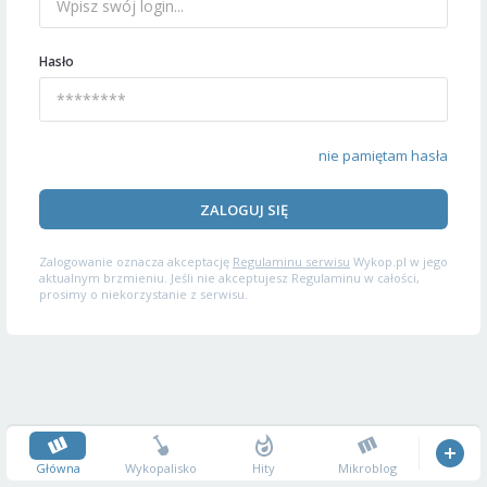
Hasło
nie pamiętam hasła
ZALOGUJ SIĘ
Zalogowanie oznacza akceptację
Regulaminu serwisu
Wykop.pl w jego
aktualnym brzmieniu. Jeśli nie akceptujesz Regulaminu w całości,
prosimy o niekorzystanie z serwisu.
Główna
Wykopalisko
Hity
Mikroblog