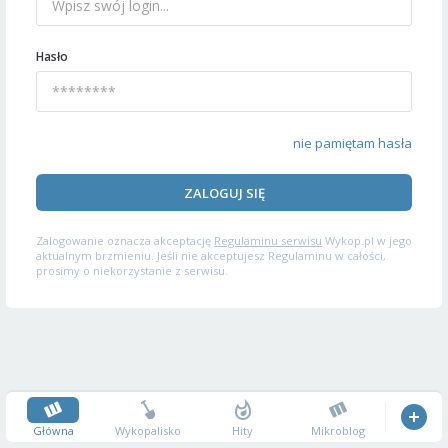
Hasło
nie pamiętam hasła
ZALOGUJ SIĘ
Zalogowanie oznacza akceptację
Regulaminu serwisu
Wykop.pl w jego
aktualnym brzmieniu. Jeśli nie akceptujesz Regulaminu w całości,
prosimy o niekorzystanie z serwisu.
Główna
Wykopalisko
Hity
Mikroblog