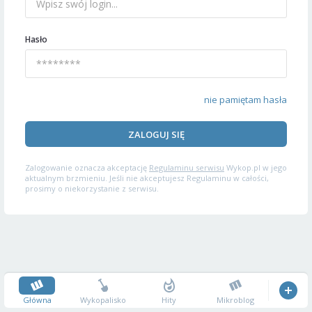
Hasło
nie pamiętam hasła
ZALOGUJ SIĘ
Zalogowanie oznacza akceptację
Regulaminu serwisu
Wykop.pl w jego
aktualnym brzmieniu. Jeśli nie akceptujesz Regulaminu w całości,
prosimy o niekorzystanie z serwisu.
Główna
Wykopalisko
Hity
Mikroblog