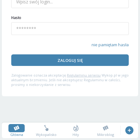
Hasło
nie pamiętam hasła
ZALOGUJ SIĘ
Zalogowanie oznacza akceptację
Regulaminu serwisu
Wykop.pl w jego
aktualnym brzmieniu. Jeśli nie akceptujesz Regulaminu w całości,
prosimy o niekorzystanie z serwisu.
Główna
Wykopalisko
Hity
Mikroblog