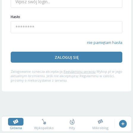
Hasło
nie pamiętam hasła
ZALOGUJ SIĘ
Zalogowanie oznacza akceptację
Regulaminu serwisu
Wykop.pl w jego
aktualnym brzmieniu. Jeśli nie akceptujesz Regulaminu w całości,
prosimy o niekorzystanie z serwisu.
Główna
Wykopalisko
Hity
Mikroblog