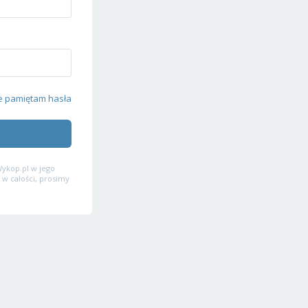
e pamiętam hasła
ykop.pl w jego
 w całości, prosimy