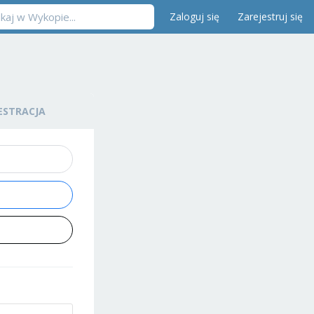
Zaloguj się
Zarejestruj się
ESTRACJA