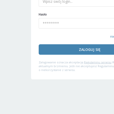
Hasło
ni
ZALOGUJ SIĘ
Zalogowanie oznacza akceptację
Regulaminu serwisu
W
aktualnym brzmieniu. Jeśli nie akceptujesz Regulaminu
o niekorzystanie z serwisu.