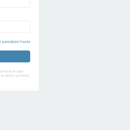
e pamiętam hasła
ykop.pl w jego
 w całości, prosimy