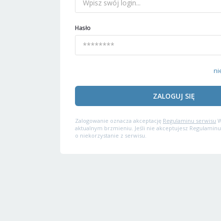
Hasło
ni
ZALOGUJ SIĘ
Zalogowanie oznacza akceptację
Regulaminu serwisu
W
aktualnym brzmieniu. Jeśli nie akceptujesz Regulaminu
o niekorzystanie z serwisu.