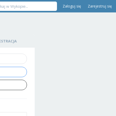
Zaloguj się
Zarejestruj się
ESTRACJA