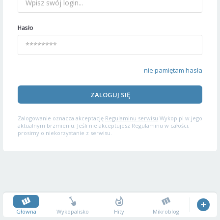
Hasło
nie pamiętam hasła
ZALOGUJ SIĘ
Zalogowanie oznacza akceptację
Regulaminu serwisu
Wykop.pl w jego
aktualnym brzmieniu. Jeśli nie akceptujesz Regulaminu w całości,
prosimy o niekorzystanie z serwisu.
Główna
Wykopalisko
Hity
Mikroblog