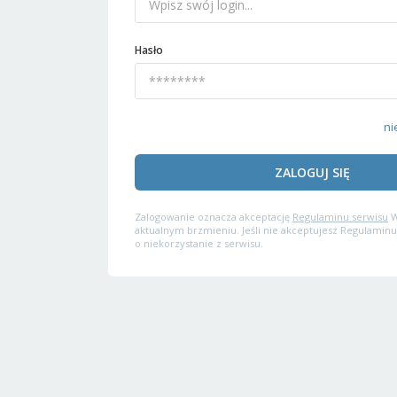
Hasło
ni
ZALOGUJ SIĘ
Zalogowanie oznacza akceptację
Regulaminu serwisu
W
aktualnym brzmieniu. Jeśli nie akceptujesz Regulaminu
o niekorzystanie z serwisu.