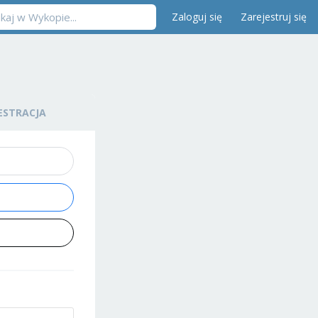
Zaloguj się
Zarejestruj się
ESTRACJA