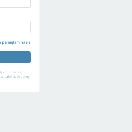
e pamiętam hasła
ykop.pl w jego
 w całości, prosimy