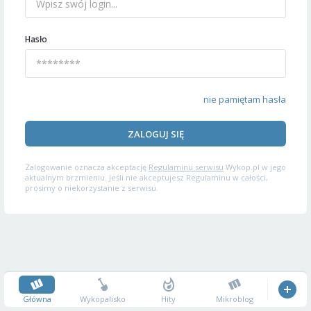
Hasło
nie pamiętam hasła
ZALOGUJ SIĘ
Zalogowanie oznacza akceptację
Regulaminu serwisu
Wykop.pl w jego
aktualnym brzmieniu. Jeśli nie akceptujesz Regulaminu w całości,
prosimy o niekorzystanie z serwisu.
Główna
Wykopalisko
Hity
Mikroblog