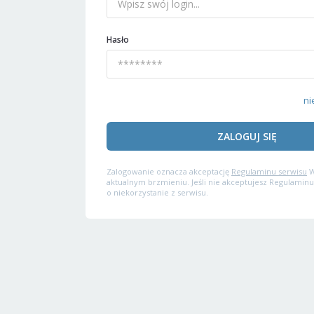
Hasło
ni
ZALOGUJ SIĘ
Zalogowanie oznacza akceptację
Regulaminu serwisu
W
aktualnym brzmieniu. Jeśli nie akceptujesz Regulaminu
o niekorzystanie z serwisu.