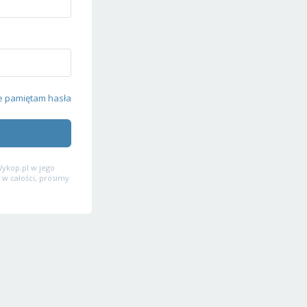
e pamiętam hasła
ykop.pl w jego
 w całości, prosimy