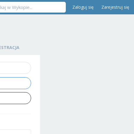
Zaloguj się
Zarejestruj się
ESTRACJA