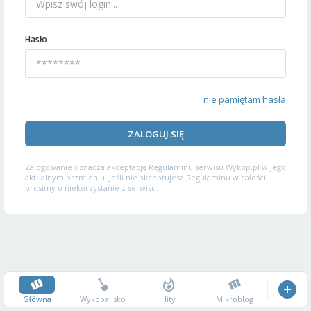
Hasło
nie pamiętam hasła
ZALOGUJ SIĘ
Zalogowanie oznacza akceptację
Regulaminu serwisu
Wykop.pl w jego
aktualnym brzmieniu. Jeśli nie akceptujesz Regulaminu w całości,
prosimy o niekorzystanie z serwisu.
Główna
Wykopalisko
Hity
Mikroblog