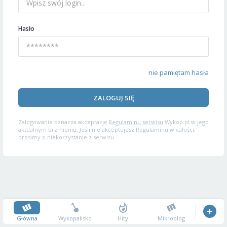
Hasło
nie pamiętam hasła
ZALOGUJ SIĘ
Zalogowanie oznacza akceptację
Regulaminu serwisu
Wykop.pl w jego
aktualnym brzmieniu. Jeśli nie akceptujesz Regulaminu w całości,
prosimy o niekorzystanie z serwisu.
Główna
Wykopalisko
Hity
Mikroblog