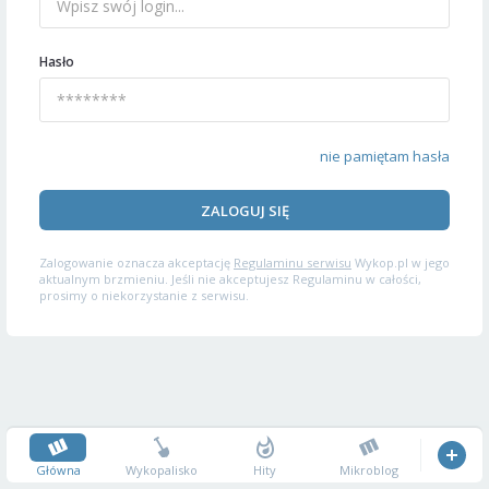
Hasło
nie pamiętam hasła
ZALOGUJ SIĘ
Zalogowanie oznacza akceptację
Regulaminu serwisu
Wykop.pl w jego
aktualnym brzmieniu. Jeśli nie akceptujesz Regulaminu w całości,
prosimy o niekorzystanie z serwisu.
Główna
Wykopalisko
Hity
Mikroblog