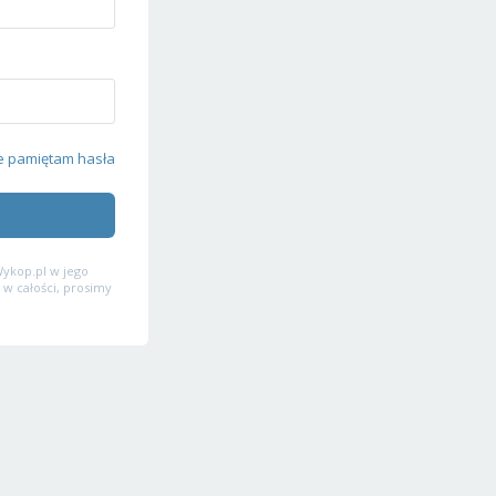
e pamiętam hasła
ykop.pl w jego
 w całości, prosimy