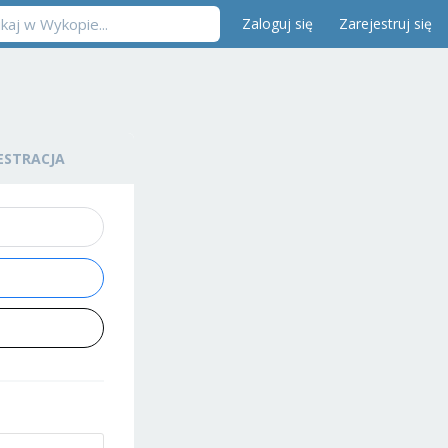
Zaloguj się
Zarejestruj się
ESTRACJA