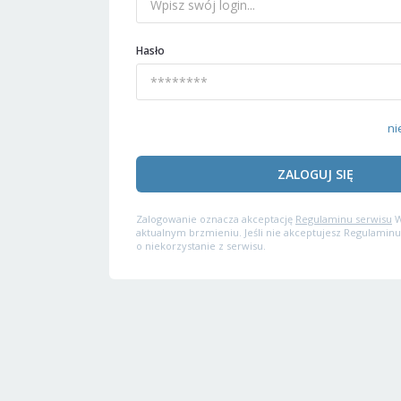
Hasło
ni
ZALOGUJ SIĘ
Zalogowanie oznacza akceptację
Regulaminu serwisu
W
aktualnym brzmieniu. Jeśli nie akceptujesz Regulaminu
o niekorzystanie z serwisu.