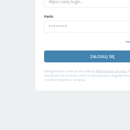
Hasło
ni
ZALOGUJ SIĘ
Zalogowanie oznacza akceptację
Regulaminu serwisu
W
aktualnym brzmieniu. Jeśli nie akceptujesz Regulaminu
o niekorzystanie z serwisu.