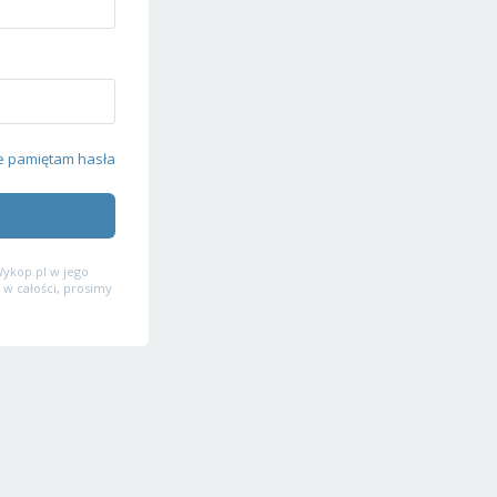
e pamiętam hasła
ykop.pl w jego
 w całości, prosimy