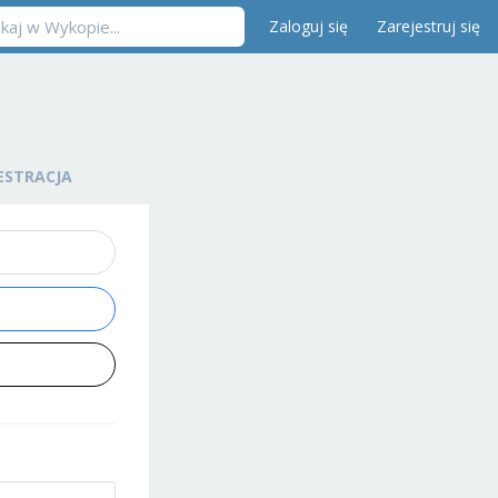
Zaloguj się
Zarejestruj się
ESTRACJA