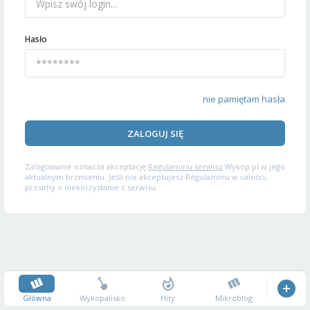
Hasło
nie pamiętam hasła
ZALOGUJ SIĘ
Zalogowanie oznacza akceptację
Regulaminu serwisu
Wykop.pl w jego
aktualnym brzmieniu. Jeśli nie akceptujesz Regulaminu w całości,
prosimy o niekorzystanie z serwisu.
Główna
Wykopalisko
Hity
Mikroblog