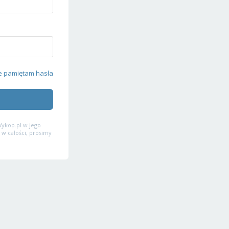
e pamiętam hasła
ykop.pl w jego
 w całości, prosimy