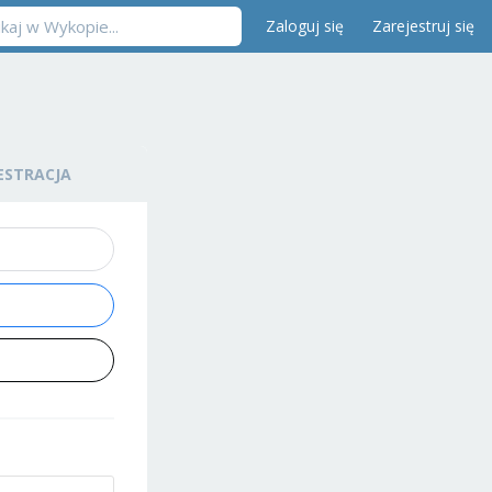
Zaloguj się
Zarejestruj się
ESTRACJA