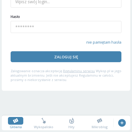
Hasło
nie pamiętam hasła
ZALOGUJ SIĘ
Zalogowanie oznacza akceptację
Regulaminu serwisu
Wykop.pl w jego
aktualnym brzmieniu. Jeśli nie akceptujesz Regulaminu w całości,
prosimy o niekorzystanie z serwisu.
Główna
Wykopalisko
Hity
Mikroblog