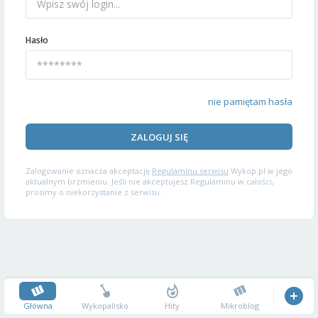
Hasło
nie pamiętam hasła
ZALOGUJ SIĘ
Zalogowanie oznacza akceptację
Regulaminu serwisu
Wykop.pl w jego
aktualnym brzmieniu. Jeśli nie akceptujesz Regulaminu w całości,
prosimy o niekorzystanie z serwisu.
Główna
Wykopalisko
Hity
Mikroblog