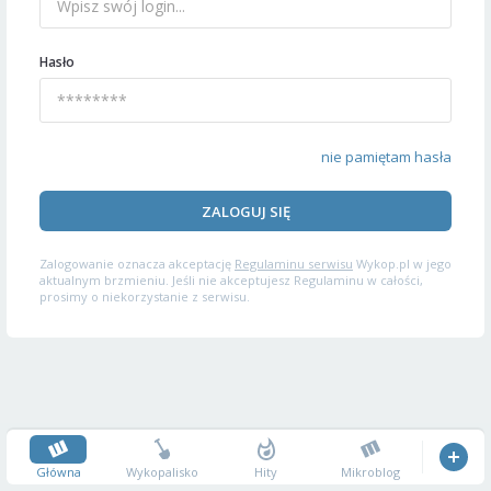
Hasło
nie pamiętam hasła
ZALOGUJ SIĘ
Zalogowanie oznacza akceptację
Regulaminu serwisu
Wykop.pl w jego
aktualnym brzmieniu. Jeśli nie akceptujesz Regulaminu w całości,
prosimy o niekorzystanie z serwisu.
Główna
Wykopalisko
Hity
Mikroblog