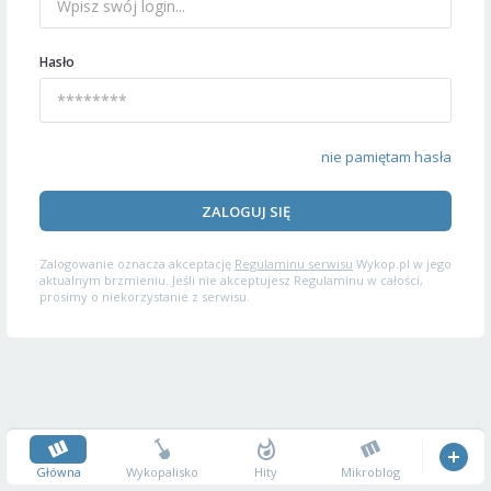
Hasło
nie pamiętam hasła
ZALOGUJ SIĘ
Zalogowanie oznacza akceptację
Regulaminu serwisu
Wykop.pl w jego
aktualnym brzmieniu. Jeśli nie akceptujesz Regulaminu w całości,
prosimy o niekorzystanie z serwisu.
Główna
Wykopalisko
Hity
Mikroblog