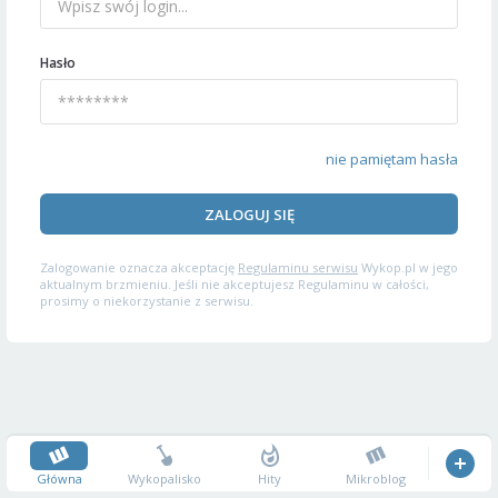
Hasło
nie pamiętam hasła
ZALOGUJ SIĘ
Zalogowanie oznacza akceptację
Regulaminu serwisu
Wykop.pl w jego
aktualnym brzmieniu. Jeśli nie akceptujesz Regulaminu w całości,
prosimy o niekorzystanie z serwisu.
Główna
Wykopalisko
Hity
Mikroblog