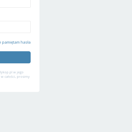
e pamiętam hasła
ykop.pl w jego
 w całości, prosimy