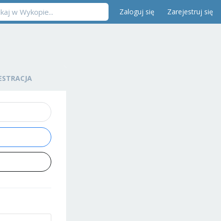
Zaloguj się
Zarejestruj się
ESTRACJA