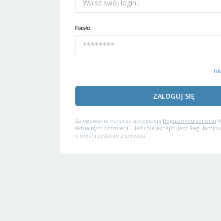
Hasło
ni
ZALOGUJ SIĘ
Zalogowanie oznacza akceptację
Regulaminu serwisu
W
aktualnym brzmieniu. Jeśli nie akceptujesz Regulaminu
o niekorzystanie z serwisu.