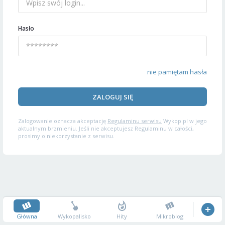
Hasło
nie pamiętam hasła
ZALOGUJ SIĘ
Zalogowanie oznacza akceptację
Regulaminu serwisu
Wykop.pl w jego
aktualnym brzmieniu. Jeśli nie akceptujesz Regulaminu w całości,
prosimy o niekorzystanie z serwisu.
Główna
Wykopalisko
Hity
Mikroblog