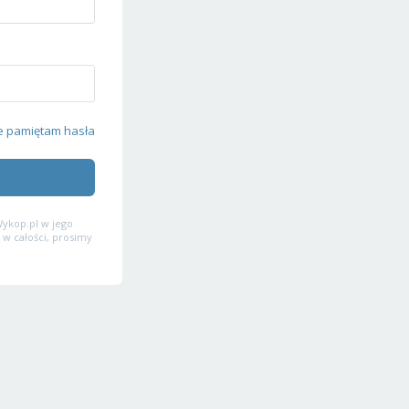
e pamiętam hasła
ykop.pl w jego
 w całości, prosimy