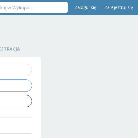
Zaloguj się
Zarejestruj się
ESTRACJA