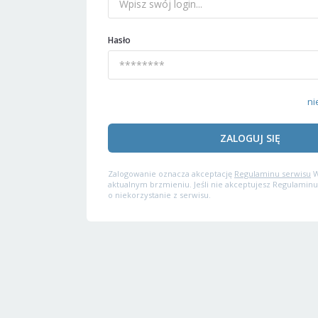
Hasło
ni
ZALOGUJ SIĘ
Zalogowanie oznacza akceptację
Regulaminu serwisu
W
aktualnym brzmieniu. Jeśli nie akceptujesz Regulaminu
o niekorzystanie z serwisu.