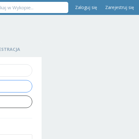
Zaloguj się
Zarejestruj się
ESTRACJA