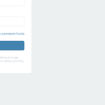
e pamiętam hasła
ykop.pl w jego
 w całości, prosimy