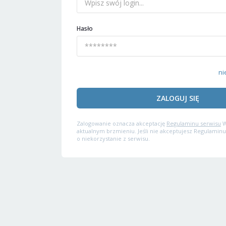
Hasło
ni
ZALOGUJ SIĘ
Zalogowanie oznacza akceptację
Regulaminu serwisu
W
aktualnym brzmieniu. Jeśli nie akceptujesz Regulaminu
o niekorzystanie z serwisu.