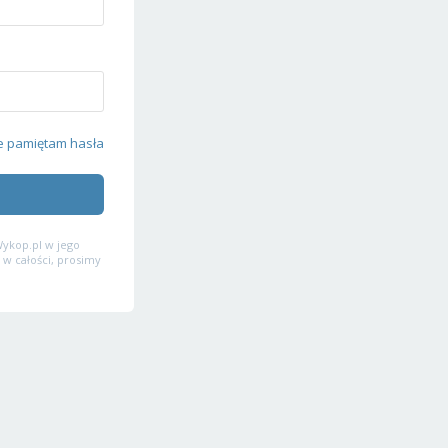
e pamiętam hasła
ykop.pl w jego
 w całości, prosimy