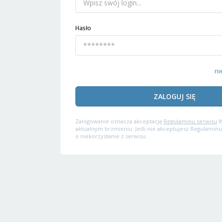
Hasło
ni
ZALOGUJ SIĘ
Zalogowanie oznacza akceptację
Regulaminu serwisu
W
aktualnym brzmieniu. Jeśli nie akceptujesz Regulaminu
o niekorzystanie z serwisu.