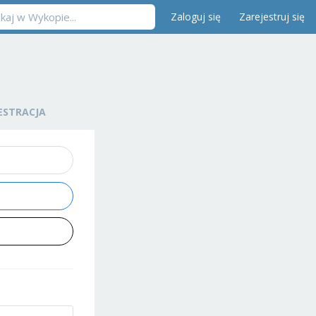
Zaloguj się
Zarejestruj się
ESTRACJA