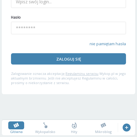
Hasło
nie pamiętam hasła
ZALOGUJ SIĘ
Zalogowanie oznacza akceptację
Regulaminu serwisu
Wykop.pl w jego
aktualnym brzmieniu. Jeśli nie akceptujesz Regulaminu w całości,
prosimy o niekorzystanie z serwisu.
Główna
Wykopalisko
Hity
Mikroblog