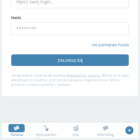
Hasło
nie pamiętam hasła
ZALOGUJ SIĘ
Zalogowanie oznacza akceptację
Regulaminu serwisu
Wykop.pl w jego
aktualnym brzmieniu. Jeśli nie akceptujesz Regulaminu w całości,
prosimy o niekorzystanie z serwisu.
Główna
Wykopalisko
Hity
Mikroblog