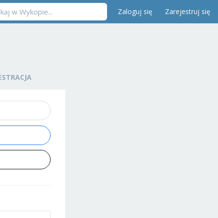
Zaloguj się
Zarejestruj się
ESTRACJA