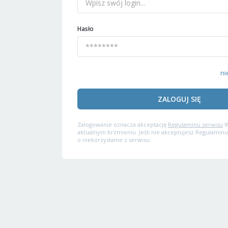
Hasło
ni
ZALOGUJ SIĘ
Zalogowanie oznacza akceptację
Regulaminu serwisu
W
aktualnym brzmieniu. Jeśli nie akceptujesz Regulaminu
o niekorzystanie z serwisu.