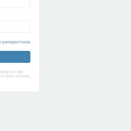
e pamiętam hasła
ykop.pl w jego
 w całości, prosimy