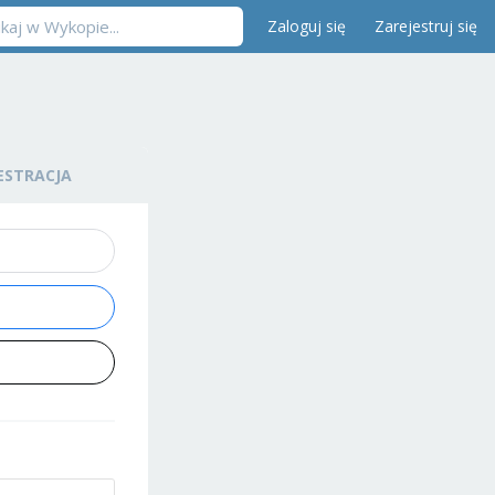
Zaloguj się
Zarejestruj się
ESTRACJA