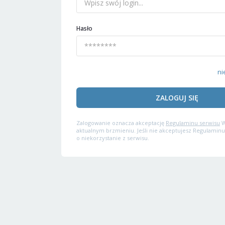
Hasło
ni
ZALOGUJ SIĘ
Zalogowanie oznacza akceptację
Regulaminu serwisu
W
aktualnym brzmieniu. Jeśli nie akceptujesz Regulaminu
o niekorzystanie z serwisu.