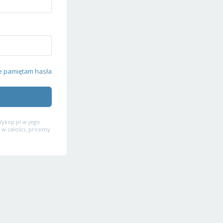
e pamiętam hasła
ykop.pl w jego
 w całości, prosimy