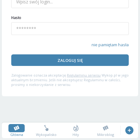
Hasło
nie pamiętam hasła
ZALOGUJ SIĘ
Zalogowanie oznacza akceptację
Regulaminu serwisu
Wykop.pl w jego
aktualnym brzmieniu. Jeśli nie akceptujesz Regulaminu w całości,
prosimy o niekorzystanie z serwisu.
Główna
Wykopalisko
Hity
Mikroblog