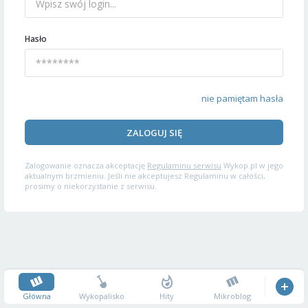
Hasło
nie pamiętam hasła
ZALOGUJ SIĘ
Zalogowanie oznacza akceptację
Regulaminu serwisu
Wykop.pl w jego
aktualnym brzmieniu. Jeśli nie akceptujesz Regulaminu w całości,
prosimy o niekorzystanie z serwisu.
Główna
Wykopalisko
Hity
Mikroblog