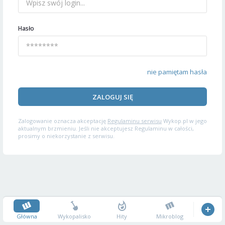
Hasło
nie pamiętam hasła
ZALOGUJ SIĘ
Zalogowanie oznacza akceptację
Regulaminu serwisu
Wykop.pl w jego
aktualnym brzmieniu. Jeśli nie akceptujesz Regulaminu w całości,
prosimy o niekorzystanie z serwisu.
Główna
Wykopalisko
Hity
Mikroblog