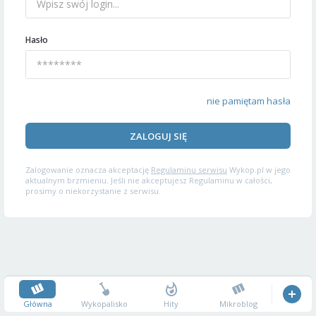
Hasło
nie pamiętam hasła
ZALOGUJ SIĘ
Zalogowanie oznacza akceptację
Regulaminu serwisu
Wykop.pl w jego
aktualnym brzmieniu. Jeśli nie akceptujesz Regulaminu w całości,
prosimy o niekorzystanie z serwisu.
Główna
Wykopalisko
Hity
Mikroblog