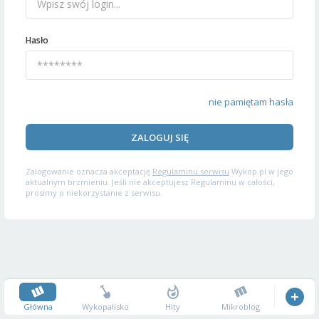
Hasło
nie pamiętam hasła
ZALOGUJ SIĘ
Zalogowanie oznacza akceptację
Regulaminu serwisu
Wykop.pl w jego
aktualnym brzmieniu. Jeśli nie akceptujesz Regulaminu w całości,
prosimy o niekorzystanie z serwisu.
Główna
Wykopalisko
Hity
Mikroblog