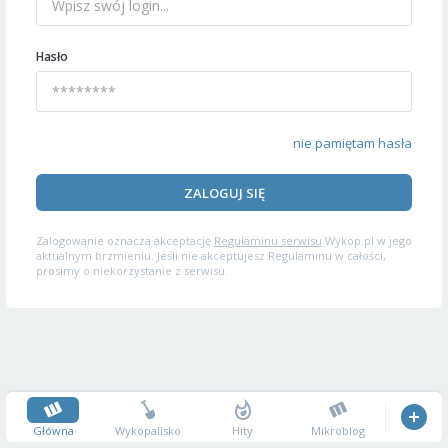
Hasło
nie pamiętam hasła
ZALOGUJ SIĘ
Zalogowanie oznacza akceptację
Regulaminu serwisu
Wykop.pl w jego
aktualnym brzmieniu. Jeśli nie akceptujesz Regulaminu w całości,
prosimy o niekorzystanie z serwisu.
Główna
Wykopalisko
Hity
Mikroblog