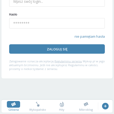
Hasło
nie pamiętam hasła
ZALOGUJ SIĘ
Zalogowanie oznacza akceptację
Regulaminu serwisu
Wykop.pl w jego
aktualnym brzmieniu. Jeśli nie akceptujesz Regulaminu w całości,
prosimy o niekorzystanie z serwisu.
Główna
Wykopalisko
Hity
Mikroblog