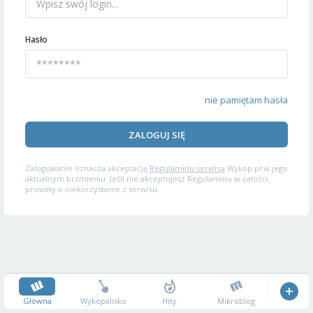
Hasło
nie pamiętam hasła
ZALOGUJ SIĘ
Zalogowanie oznacza akceptację
Regulaminu serwisu
Wykop.pl w jego
aktualnym brzmieniu. Jeśli nie akceptujesz Regulaminu w całości,
prosimy o niekorzystanie z serwisu.
Główna
Wykopalisko
Hity
Mikroblog