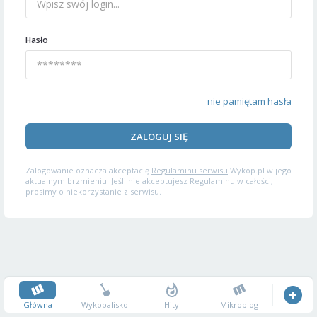
Hasło
nie pamiętam hasła
ZALOGUJ SIĘ
Zalogowanie oznacza akceptację
Regulaminu serwisu
Wykop.pl w jego
aktualnym brzmieniu. Jeśli nie akceptujesz Regulaminu w całości,
prosimy o niekorzystanie z serwisu.
Główna
Wykopalisko
Hity
Mikroblog