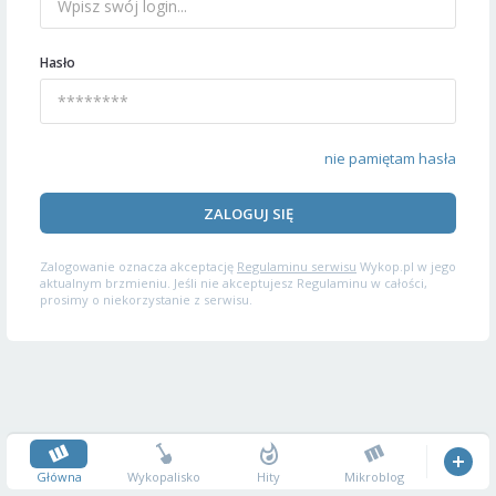
Hasło
nie pamiętam hasła
ZALOGUJ SIĘ
Zalogowanie oznacza akceptację
Regulaminu serwisu
Wykop.pl w jego
aktualnym brzmieniu. Jeśli nie akceptujesz Regulaminu w całości,
prosimy o niekorzystanie z serwisu.
Główna
Wykopalisko
Hity
Mikroblog